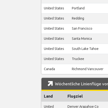
United States
Portland
United States
Redding
United States
San Francisco
United States
Santa Monica
United States
South Lake Tahoe
United States
Truckee
Canada
Richmond Vancouver
Wöchentliche Linienflüge vo
Land
Flugziel
United
Denver Arapahoe Co