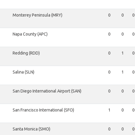
Monterey Peninsula (MRY)
0
0
0
Napa County (APC)
0
0
0
Redding (RDD)
0
1
0
Salina (SLN)
0
1
0
San Diego International Airport (SAN)
0
0
0
San Francisco International (SFO)
1
0
0
Santa Monica (SMO)
0
0
0