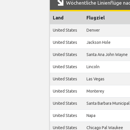
Wöchentliche Linienflüge na
Land
Flugziel
United States
Denver
United States
Jackson Hole
United States
Santa Ana John Wayne
United States
Lincoln
United States
Las Vegas
United States
Monterey
United States
Santa Barbara Municipal
United States
Napa
United States
Chicago Pal Waukee