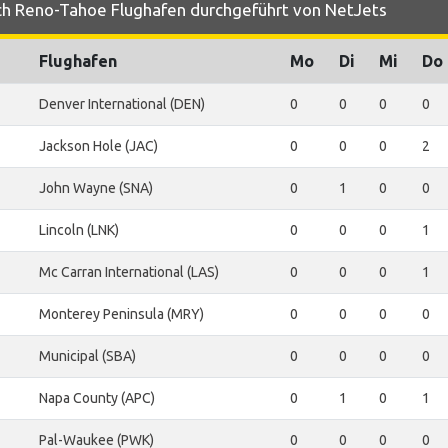
ch Reno-Tahoe Flughafen durchgeführt von NetJets
Flughafen
Mo
Di
Mi
Do
Denver International (DEN)
0
0
0
0
Jackson Hole (JAC)
0
0
0
2
John Wayne (SNA)
0
1
0
0
Lincoln (LNK)
0
0
0
1
Mc Carran International (LAS)
0
0
0
1
Monterey Peninsula (MRY)
0
0
0
0
Municipal (SBA)
0
0
0
0
Napa County (APC)
0
1
0
1
Pal-Waukee (PWK)
0
0
0
0