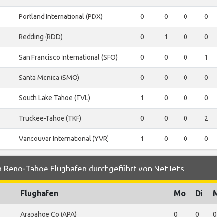
Portland International (PDX)
0
0
0
0
Redding (RDD)
0
1
0
0
San Francisco International (SFO)
0
0
0
1
Santa Monica (SMO)
0
0
0
0
South Lake Tahoe (TVL)
1
0
0
0
Truckee-Tahoe (TKF)
0
0
0
2
Vancouver International (YVR)
1
0
0
0
n Reno-Tahoe Flughafen durchgeführt von NetJets
Flughafen
Mo
Di
Arapahoe Co (APA)
0
0
0