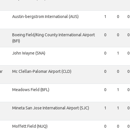
Austin-bergstrom International (AUS)
1
0
0
Boeing Field/King County International Airport
0
0
0
(BFI)
John Wayne (SNA)
0
1
0
ar
Mc Clellan-Palomar Airport (CLD)
0
0
0
Meadows Field (BFL)
0
1
0
Mineta San Jose International Airport (SJC)
1
1
0
Moffett Field (NUQ)
0
0
0