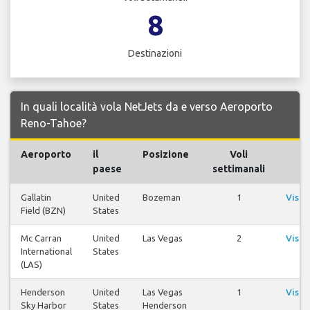
8
Destinazioni
In quali località vola NetJets da e verso Aeroporto
Reno-Tahoe?
Aeroporto
il
Posizione
Voli
Vo
paese
settimanali
Gallatin
United
Bozeman
1
Visua
Field (BZN)
States
vo
Mc Carran
United
Las Vegas
2
Visua
International
States
vo
(LAS)
Henderson
United
Las Vegas
1
Visua
Sky Harbor
States
Henderson
vo