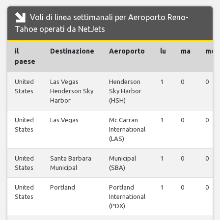
Voli di linea settimanali per Aeroporto Reno-
Tahoe operati da NetJets
il
Destinazione
Aeroporto
lu
ma
me
paese
United
Las Vegas
Henderson
1
0
0
States
Henderson Sky
Sky Harbor
Harbor
(HSH)
United
Las Vegas
Mc Carran
1
0
0
States
International
(LAS)
United
Santa Barbara
Municipal
1
0
0
States
Municipal
(SBA)
United
Portland
Portland
1
0
0
States
International
(PDX)