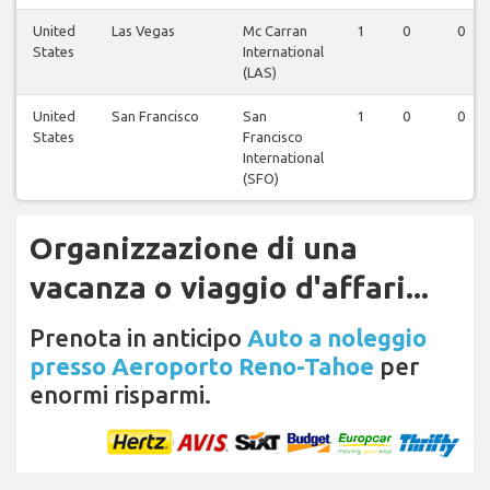
United
Las Vegas
Mc Carran
1
0
0
States
International
(LAS)
United
San Francisco
San
1
0
0
States
Francisco
International
(SFO)
Organizzazione di una
vacanza o viaggio d'affari...
Prenota in anticipo
Auto a noleggio
presso Aeroporto Reno-Tahoe
per
enormi risparmi.