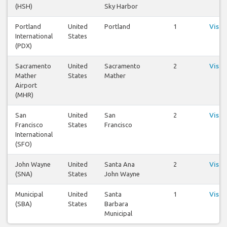
(HSH)
Sky Harbor
Portland
United
Portland
1
Visua
International
States
vo
(PDX)
Sacramento
United
Sacramento
2
Visua
Mather
States
Mather
vo
Airport
(MHR)
San
United
San
2
Visua
Francisco
States
Francisco
vo
International
(SFO)
John Wayne
United
Santa Ana
2
Visua
(SNA)
States
John Wayne
vo
Municipal
United
Santa
1
Visua
(SBA)
States
Barbara
vo
Municipal