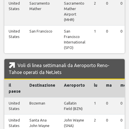
United
Sacramento
Sacramento
2
0
0
States
Mather
Mather
Airport
(MHR)
United
San Francisco
San
1
0
0
States
Francisco
International
(SFO)
Voli di linea settimanali da Aeroporto Reno-
Tahoe operati da NetJets
il
Destinazione
Aeroporto
lu
ma
me
paese
United
Bozeman
Gallatin
1
0
0
States
Field (BZN)
United
Santa Ana
John Wayne
2
0
0
States
John Wayne
(SNA)