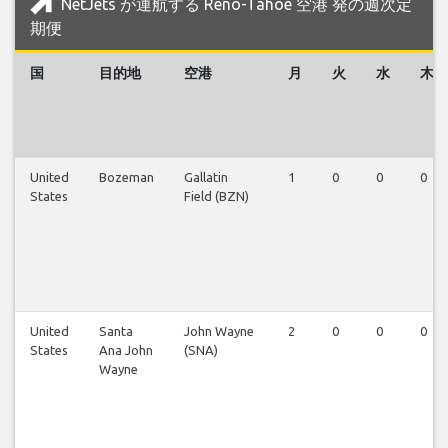
NetJets が運航する Reno-Tahoe 空港 発の週次定
期便
国
目的地
空港
月
火
水
木
United
Bozeman
Gallatin
1
0
0
0
States
Field (BZN)
United
Santa
John Wayne
2
0
0
0
States
Ana John
(SNA)
Wayne