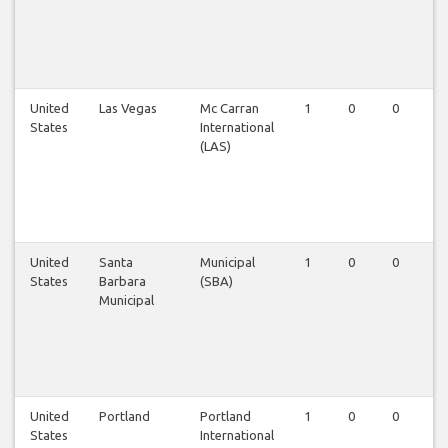
United
Las Vegas
Mc Carran
1
0
0
0
States
International
(LAS)
United
Santa
Municipal
1
0
0
0
States
Barbara
(SBA)
Municipal
United
Portland
Portland
1
0
0
0
States
International