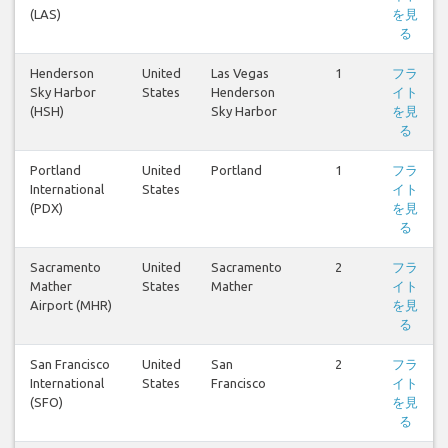
(LAS)
を見
る
Henderson
United
Las Vegas
1
フラ
Sky Harbor
States
Henderson
イト
(HSH)
Sky Harbor
を見
る
Portland
United
Portland
1
フラ
International
States
イト
(PDX)
を見
る
Sacramento
United
Sacramento
2
フラ
Mather
States
Mather
イト
Airport (MHR)
を見
る
San Francisco
United
San
2
フラ
International
States
Francisco
イト
(SFO)
を見
る