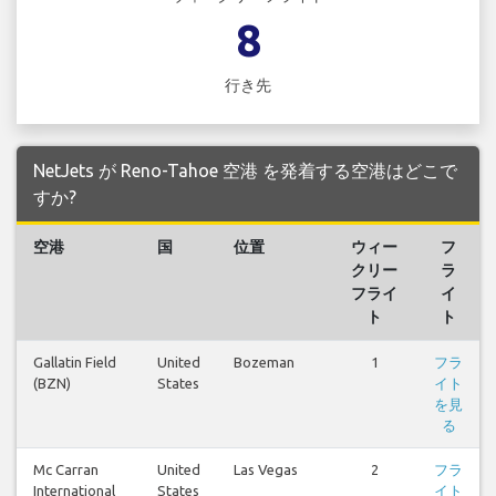
8
行き先
NetJets が Reno-Tahoe 空港 を発着する空港はどこで
すか?
空港
国
位置
ウィー
フ
クリー
ラ
フライ
イ
ト
ト
Gallatin Field
United
Bozeman
1
フラ
(BZN)
States
イト
を見
る
Mc Carran
United
Las Vegas
2
フラ
International
States
イト