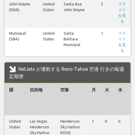
John Wayne
United
Santa Ana
2
フラ
(SNA)
States
John Wayne
イト
を見
る
Municipal
United
Santa
1
フラ
(SBA)
States
Barbara
イト
Municipal
を見
る
NetJets が運航する Reno-Tahoe 空港 行きの毎週
定期便
国
目的地
空港
月
火
水
United
Las Vegas
Henderson
1
0
0
0
States
Henderson
Sky Harbor
Sky Harbor
(HSH)