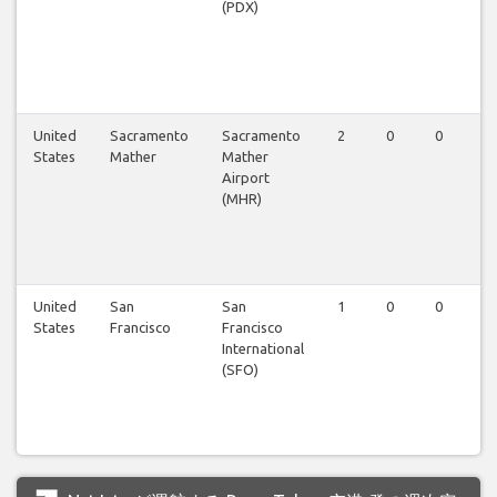
(PDX)
United
Sacramento
Sacramento
2
0
0
0
States
Mather
Mather
Airport
(MHR)
United
San
San
1
0
0
0
States
Francisco
Francisco
International
(SFO)