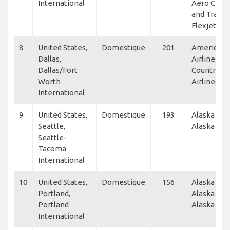
International
Aero Chart
and Transp
Flexjet, Ne
8
United States,
Domestique
201
American
Dallas,
Airlines, S
Dallas/Fort
Country
Worth
Airlines, A
International
9
United States,
Domestique
193
Alaska Airl
Seattle,
Alaska Hor
Seattle-
Tacoma
International
10
United States,
Domestique
156
Alaska Airl
Portland,
Alaska airl
Portland
Alaska Hor
International