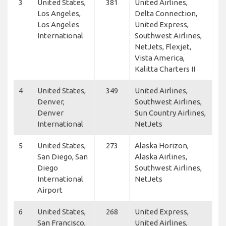
3
United States,
381
United Airlines,
Los Angeles,
Delta Connection,
Los Angeles
United Express,
International
Southwest Airlines,
NetJets, Flexjet,
Vista America,
Kalitta Charters II
4
United States,
349
United Airlines,
Denver,
Southwest Airlines,
Denver
Sun Country Airlines,
International
NetJets
5
United States,
273
Alaska Horizon,
San Diego, San
Alaska Airlines,
Diego
Southwest Airlines,
International
NetJets
Airport
6
United States,
268
United Express,
San Francisco,
United Airlines,