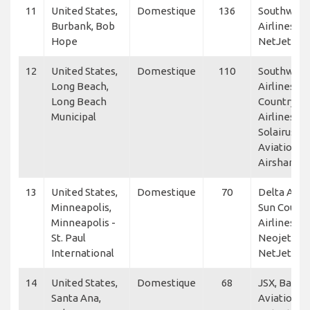
11
United States,
Domestique
136
Southwest
Burbank, Bob
Airlines, JS
Hope
NetJets
12
United States,
Domestique
110
Southwest
Long Beach,
Airlines, S
Long Beach
Country
Municipal
Airlines, AT
Solairus
Aviation,
Airshare
13
United States,
Domestique
70
Delta Air L
Minneapolis,
Sun Countr
Minneapolis -
Airlines,
St. Paul
Neojets,
International
NetJets
14
United States,
Domestique
68
JSX, Baker
Santa Ana,
Aviation,