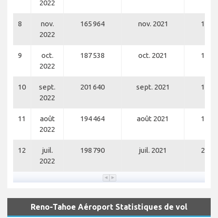
2022
8
nov.
165 964
nov. 2021
156 
2022
9
oct.
187 538
oct. 2021
172 
2022
10
sept.
201 640
sept. 2021
146 
2022
11
août
194 464
août 2021
183 
2022
12
juil.
198 790
juil. 2021
211 
2022
Reno-Tahoe Aéroport Statistiques de vol