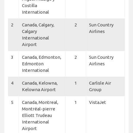
Costilla
International
2
Canada, Calgary,
2
Sun Country
Calgary
Airlines
International
Airport
3
Canada, Edmonton,
2
Sun Country
Edmonton
Airlines
International
4
Canada, Kelowna,
1
Carlisle Air
Kelowna Airport
Group
5
Canada, Montreal,
1
VistaJet
Montréal-pierre
Elliott Trudeau
International
Airport