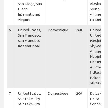
San Diego, San
Alaska Airl
Diego
Southwest
International
Airlines,
Airport
NetJets
6
United States,
Domestique
268
United Exp
San Francisco,
United Airl
San Francisco
Flexjet,
International
SkyWest
Airlines,
Neojets,
NetJets, A
Air Charter
flyExclusiv
Baker Avia
Silver Air
7
United States,
Domestique
206
Delta Air L
Salt Lake City,
Delta
Salt Lake City
Connectio