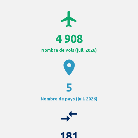
airplanemode_active
4 908
Nombre de vols (juil. 2026)
location_on
5
Nombre de pays (juil. 2026)
compare_arrows
181