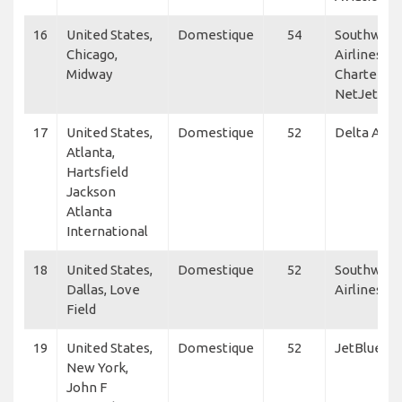
16
United States,
Domestique
54
Southwest
Chicago,
Airlines, Ka
Midway
Charters,
NetJets
17
United States,
Domestique
52
Delta Air L
Atlanta,
Hartsfield
Jackson
Atlanta
International
18
United States,
Domestique
52
Southwest
Dallas, Love
Airlines, F
Field
19
United States,
Domestique
52
JetBlue
New York,
John F