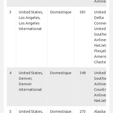
Airlines
3
United States,
Domestique
381
United Airl
Los Angeles,
Delta
Los Angeles
Connectio
International
United Exp
Southwest
Airlines,
NetJets,
Flexjet, Vi
America, K
Charters II
4
United States,
Domestique
349
United Airl
Denver,
Southwest
Denver
Airlines, S
International
Country
Airlines,
NetJets
5
United States,
Domestique
273
Alaska Hor