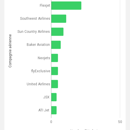
Flexjet
Southwest Airlines
Sun Country Airlines
Compagnie aérienne
Baker Aviation
Neojets
flyExclusive
United Airlines
JSX
ATI Jet
0
50