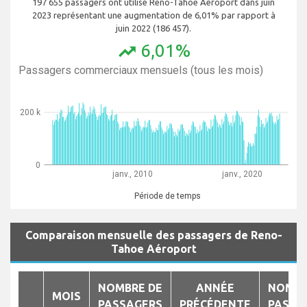
197 655 passagers ont utilisé Reno-Tahoe Aéroport dans juin
2023 représentant une augmentation de 6,01% par rapport à
juin 2022 (186 457).
6,01%
trending_up
Passagers commerciaux mensuels (tous les mois)
200 k
0
janv., 2010
janv., 2020
Période de temps
Comparaison mensuelle des passagers de Reno-
Tahoe Aéroport
NOMBRE DE
ANNÉE
NOMBR
MOIS
PASSAGERS
PRÉCÉDENTE
PASSA