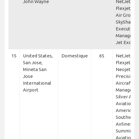
John Wayne
NetJets,
Flexjet, Car
Air Group,
SkyShare,
Executive 
Manageme
Jet Excell
15
United States,
Domestique
65
NetJets,
San Jose,
Flexjet,
Mineta San
Neojets,
Jose
Precision
International
Aircraft
Airport
Manageme
Silver Air,
Aviation, V
America,
Southwest
Airlines,
Summit
Aviation