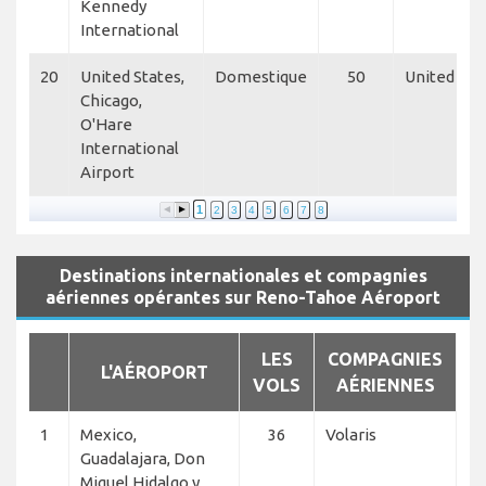
Kennedy
International
20
United States,
Domestique
50
United Airl
Chicago,
O'Hare
International
Airport
1
2
3
4
5
6
7
8
Destinations internationales et compagnies
aériennes opérantes sur Reno-Tahoe Aéroport
LES
COMPAGNIES
L'AÉROPORT
VOLS
AÉRIENNES
1
Mexico,
36
Volaris
Guadalajara, Don
Miguel Hidalgo y