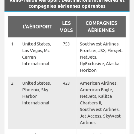
Reno-Tahoe Aéroport Destinations intérieures et
compagnies aériennes opérantes
LES
COMPAGNIES
L'AÉROPORT
VOLS
AÉRIENNES
1
United States,
753
Southwest Airlines,
Las Vegas, Mc
Frontier, JSX, Flexjet,
Carran
NetJets,
International
flyExclusive, Alaska
Horizon
2
United States,
423
American Airlines,
Phoenix, Sky
American Eagle,
Harbor
NetJets, Kalitta
International
Charters II,
Southwest Airlines,
Jet Access, SkyWest
Airlines