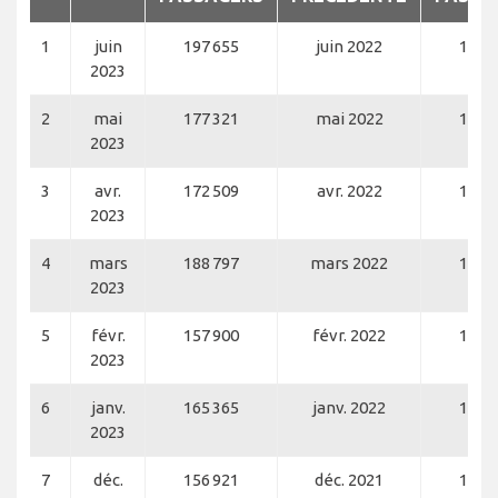
1
juin
197 655
juin 2022
186 
2023
2
mai
177 321
mai 2022
170 
2023
3
avr.
172 509
avr. 2022
159 
2023
4
mars
188 797
mars 2022
180 
2023
5
févr.
157 900
févr. 2022
151 
2023
6
janv.
165 365
janv. 2022
143 
2023
7
déc.
156 921
déc. 2021
159 