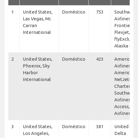
1
United States,
Doméstico
753
Southwest
Las Vegas, Mc
Airlines,
Carran
Frontier, JS
International
Flexjet, Ne
flyExclusiv
Alaska Hor
2
United States,
Doméstico
423
American
Phoenix, Sky
Airlines,
Harbor
American E
International
NetJets, Ka
Charters II,
Southwest
Airlines, Je
Access, Sk
Airlines
3
United States,
Doméstico
381
United Airl
Los Angeles,
Delta