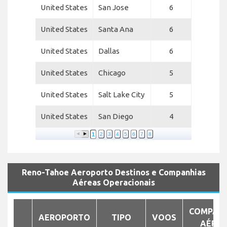
United States
San Jose
6
United States
Santa Ana
6
United States
Dallas
6
United States
Chicago
5
United States
Salt Lake City
5
United States
San Diego
4
1
2
3
4
5
6
7
8
Reno-Tahoe Aeroporto Destinos e Companhias
Aéreas Operacionais
COMPAN
AEROPORTO
TIPO
VOOS
AÉRE