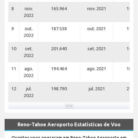
8
nov.
165.964
nov. 2021
156.9
2022
9
out.
187.538
out. 2021
172.2
2022
10
set.
201.640
set. 2021
146.4
2022
11
ago.
194.464
ago. 2021
183.1
2022
12
jul.
198.790
jul. 2021
211.9
2022
Reno-Tahoe Aeroporto Estatísticas de Voo
Quantos voos operaram em Reno-Tahoe Aeroporto em