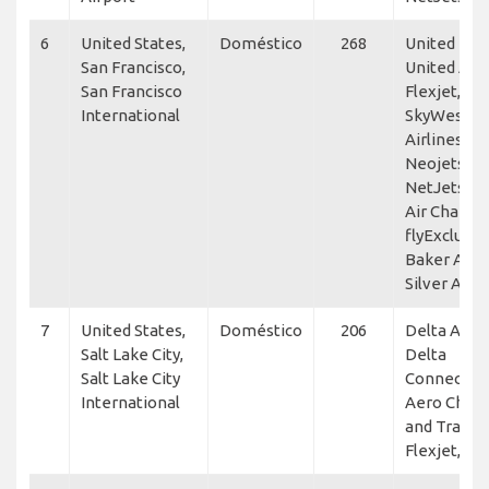
6
United States,
Doméstico
268
United Exp
San Francisco,
United Airl
San Francisco
Flexjet,
International
SkyWest
Airlines,
Neojets,
NetJets, A
Air Charter
flyExclusiv
Baker Aviat
Silver Air
7
United States,
Doméstico
206
Delta Air L
Salt Lake City,
Delta
Salt Lake City
Connection
International
Aero Chart
and Transp
Flexjet, Ne