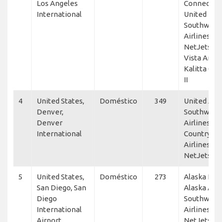
Los Angeles
Connection
International
United Exp
Southwest
Airlines,
NetJets, Fl
Vista Amer
Kalitta Cha
II
4
United States,
Doméstico
349
United Airl
Denver,
Southwest
Denver
Airlines, S
International
Country
Airlines,
NetJets
5
United States,
Doméstico
273
Alaska Hor
San Diego, San
Alaska Airl
Diego
Southwest
International
Airlines,
Airport
NetJets