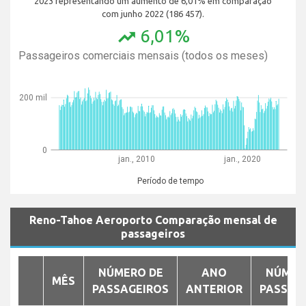
2023 representando um aumento de 6,01% em comparação
com junho 2022 (186 457).
6,01%
trending_up
Passageiros comerciais mensais (todos os meses)
200 mil
0
jan., 2010
jan., 2020
Período de tempo
Reno-Tahoe Aeroporto Comparação mensal de
passageiros
NÚMERO DE
ANO
NÚMER
MÊS
PASSAGEIROS
ANTERIOR
PASSAG