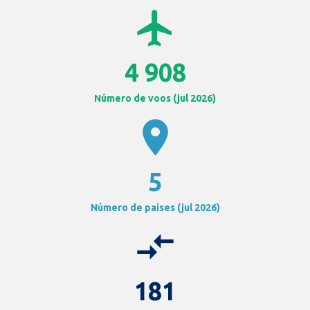
airplanemode_active
4 908
Número de voos (jul 2026)
location_on
5
Número de países (jul 2026)
compare_arrows
181