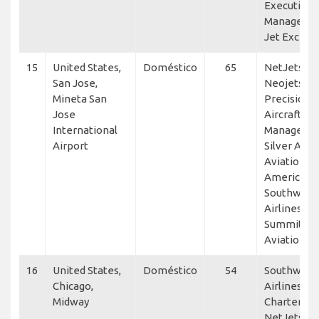
Executive 
Manageme
Jet Excell
15
United States,
Doméstico
65
NetJets, Fl
San Jose,
Neojets,
Mineta San
Precision
Jose
Aircraft
International
Manageme
Airport
Silver Air, 
Aviation, V
America,
Southwest
Airlines,
Summit
Aviation
16
United States,
Doméstico
54
Southwest
Chicago,
Airlines, Ka
Midway
Charters,
NetJets