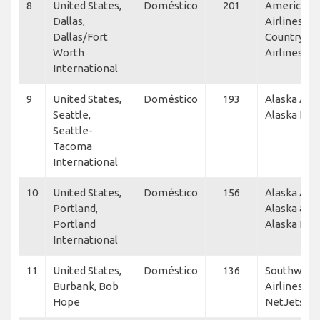
8
United States,
Doméstico
201
American
Dallas,
Airlines, S
Dallas/Fort
Country
Worth
Airlines, AT
International
9
United States,
Doméstico
193
Alaska Airl
Seattle,
Alaska Hor
Seattle-
Tacoma
International
10
United States,
Doméstico
156
Alaska Airl
Portland,
Alaska airli
Portland
Alaska Hor
International
11
United States,
Doméstico
136
Southwest
Burbank, Bob
Airlines, JS
Hope
NetJets