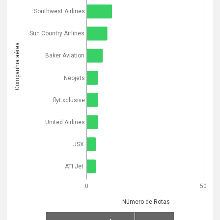
Southwest Airlines
Sun Country Airlines
Companhia aérea
Baker Aviation
Neojets
flyExclusive
United Airlines
JSX
ATI Jet
0
50
Número de Rotas