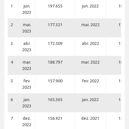
1
jun.
197.655
jun. 2022
186.4
2023
2
mai.
177.321
mai. 2022
170.0
2023
3
abr.
172.509
abr. 2022
159.9
2023
4
mar.
188.797
mar. 2022
180.9
2023
5
fev.
157.900
fev. 2022
151.2
2023
6
jan.
165.365
jan. 2022
143.3
2023
7
dez.
156.921
dez. 2021
159.7
2022