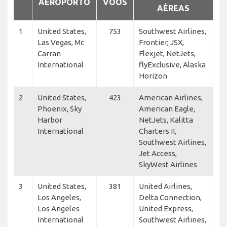
AEROPORTO
VOOS
AÉREAS
1
United States,
753
Southwest Airlines,
Las Vegas, Mc
Frontier, JSX,
Carran
Flexjet, NetJets,
International
flyExclusive, Alaska
Horizon
2
United States,
423
American Airlines,
Phoenix, Sky
American Eagle,
Harbor
NetJets, Kalitta
International
Charters II,
Southwest Airlines,
Jet Access,
SkyWest Airlines
3
United States,
381
United Airlines,
Los Angeles,
Delta Connection,
Los Angeles
United Express,
International
Southwest Airlines,