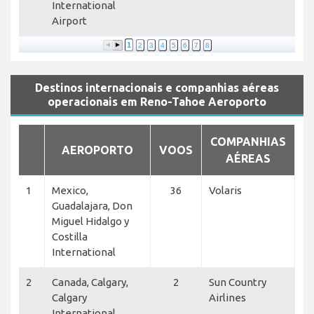
International
Airport
1
2
3
4
5
6
7
8
Destinos internacionais e companhias aéreas
operacionais em Reno-Tahoe Aeroporto
COMPANHIAS
AEROPORTO
VOOS
AÉREAS
1
Mexico,
36
Volaris
Guadalajara, Don
Miguel Hidalgo y
Costilla
International
2
Canada, Calgary,
2
Sun Country
Calgary
Airlines
International