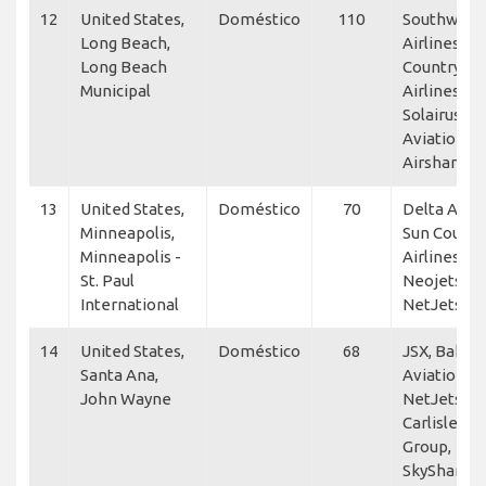
12
United States,
Doméstico
110
Southwest
Long Beach,
Airlines, S
Long Beach
Country
Municipal
Airlines, AT
Solairus
Aviation,
Airshare
13
United States,
Doméstico
70
Delta Air L
Minneapolis,
Sun Countr
Minneapolis -
Airlines,
St. Paul
Neojets,
International
NetJets
14
United States,
Doméstico
68
JSX, Baker
Santa Ana,
Aviation,
John Wayne
NetJets, Fl
Carlisle Air
Group,
SkyShare,