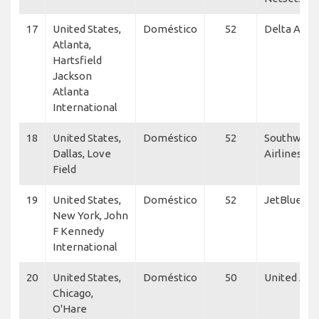
17
United States,
Doméstico
52
Delta Air L
Atlanta,
Hartsfield
Jackson
Atlanta
International
18
United States,
Doméstico
52
Southwest
Dallas, Love
Airlines, Fl
Field
19
United States,
Doméstico
52
JetBlue
New York, John
F Kennedy
International
20
United States,
Doméstico
50
United Airl
Chicago,
O'Hare