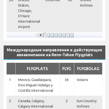
States,
Airlines
Chicago,
O'Hare
International
Airport
1
2
3
4
5
6
7
8
Международные направления и действующие
авиакомпании на Reno-Tahoe Flygplats
FLYGPLATS
FLYG
FLYGBOLAG
1
Mexico, Guadalajara,
36
Volaris
Don Miguel Hidalgo y
Costilla International
2
Canada, Calgary,
2
Sun Country
Calgary International
Airlines