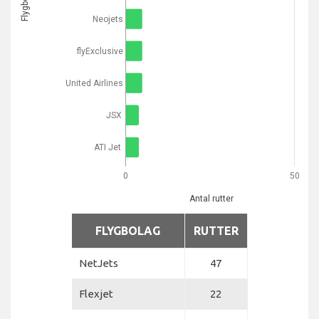
Flygbolag
Neojets
flyExclusive
United Airlines
JSX
ATI Jet
0
50
Antal rutter
FLYGBOLAG
RUTTER
NetJets
47
Flexjet
22