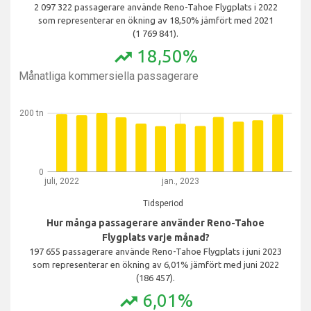
2 097 322 passagerare använde Reno-Tahoe Flygplats i 2022
som representerar en ökning av 18,50% jämfört med 2021
(1 769 841).
18,50%
trending_up
Månatliga kommersiella passagerare
200 tn
0
juli, 2022
jan., 2023
Tidsperiod
Hur många passagerare använder Reno-Tahoe
Flygplats varje månad?
197 655 passagerare använde Reno-Tahoe Flygplats i juni 2023
som representerar en ökning av 6,01% jämfört med juni 2022
(186 457).
6,01%
trending_up