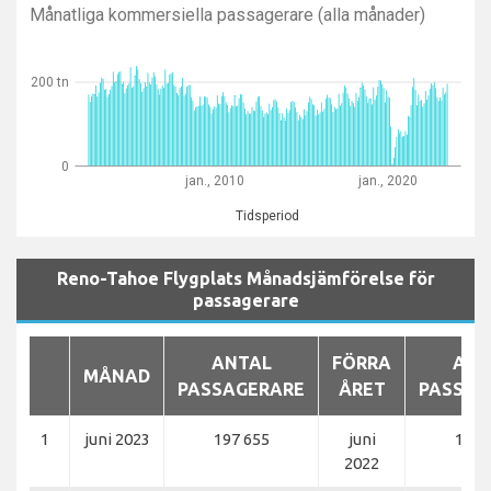
Månatliga kommersiella passagerare (alla månader)
200 tn
0
jan., 2010
jan., 2020
Tidsperiod
Reno-Tahoe Flygplats Månadsjämförelse för
passagerare
ANTAL
FÖRRA
ANT
MÅNAD
PASSAGERARE
ÅRET
PASSAG
1
juni 2023
197 655
juni
186 
2022