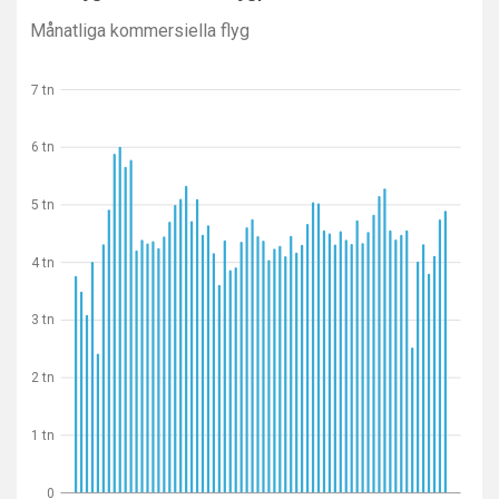
Månatliga kommersiella flyg
7 tn
6 tn
5 tn
4 tn
3 tn
2 tn
1 tn
0