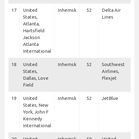
17
United
Inhemsk
52
Delta Air
States,
Lines
Atlanta,
Hartsfield
Jackson
Atlanta
International
18
United
Inhemsk
52
Southwest
States,
Airlines,
Dallas, Love
Flexjet
Field
19
United
Inhemsk
52
JetBlue
States, New
York, John F
Kennedy
International
20
United
Inhemsk
50
United