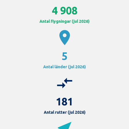
4 908
Antal flygningar (jul 2026)
location_on
5
Antal länder (jul 2026)
compare_arrows
181
Antal rutter (jul 2026)
near_me