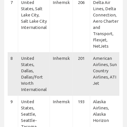
7
United
Inhemsk
206
Delta Air
States, Salt
Lines, Delta
Lake City,
Connection,
Salt Lake City
Aero Charter
International
and
Transport,
Flexjet,
NetJets
8
United
Inhemsk
201
American
States,
Airlines, Sun
Dallas,
Country
Dallas/Fort
Airlines, ATI
Worth
Jet
International
9
United
Inhemsk
193
Alaska
States,
Airlines,
Seattle,
Alaska
Seattle-
Horizon
Tacoma