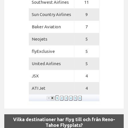
Southwest Airlines
11
Sun Country Airlines
9
Baker Aviation
7
Neojets
5
flyExclusive
5
United Airlines
5
JSX
4
ATI Jet
4
1
2
3
4
5
6
Vilka destinationer har flyg till och från Reno-
Tahoe Flygplats?