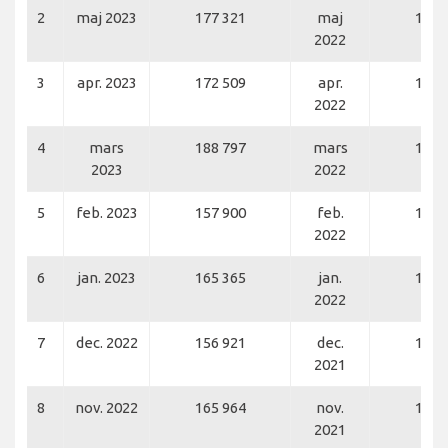
2
maj 2023
177 321
maj
170 
2022
3
apr. 2023
172 509
apr.
159 
2022
4
mars
188 797
mars
180 
2023
2022
5
feb. 2023
157 900
feb.
151 
2022
6
jan. 2023
165 365
jan.
143 
2022
7
dec. 2022
156 921
dec.
159 
2021
8
nov. 2022
165 964
nov.
156 
2021