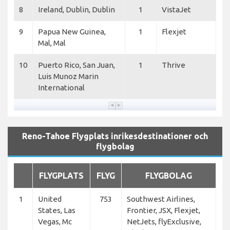
8
Ireland, Dublin, Dublin
1
VistaJet
9
Papua New Guinea,
1
Flexjet
Mal, Mal
10
Puerto Rico, San Juan,
1
Thrive
Luis Munoz Marin
International
Reno-Tahoe Flygplats inrikesdestinationer och
flygbolag
FLYGPLATS
FLYG
FLYGBOLAG
1
United
753
Southwest Airlines,
States, Las
Frontier, JSX, Flexjet,
Vegas, Mc
NetJets, flyExclusive,