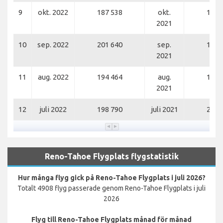
9
okt. 2022
187 538
okt.
172 
2021
10
sep. 2022
201 640
sep.
146 
2021
11
aug. 2022
194 464
aug.
183 
2021
12
juli 2022
198 790
juli 2021
211 
Reno-Tahoe Flygplats flygstatistik
Hur många flyg gick på Reno-Tahoe Flygplats i juli 2026?
Totalt 4908 flyg passerade genom Reno-Tahoe Flygplats i juli
2026
Flyg till Reno-Tahoe Flygplats månad för månad