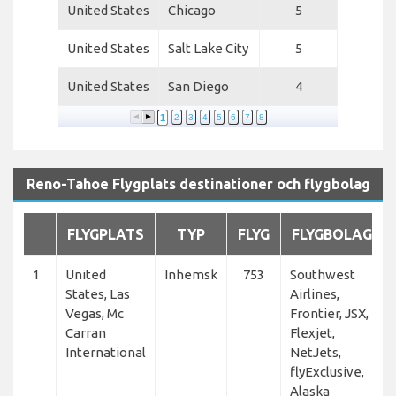
United States
Chicago
5
United States
Salt Lake City
5
United States
San Diego
4
1
2
3
4
5
6
7
8
Reno-Tahoe Flygplats destinationer och flygbolag
FLYGPLATS
TYP
FLYG
FLYGBOLAG
1
United
Inhemsk
753
Southwest
States, Las
Airlines,
Vegas, Mc
Frontier, JSX,
Carran
Flexjet,
International
NetJets,
flyExclusive,
Alaska