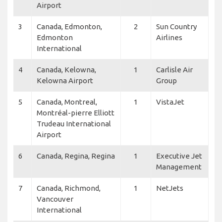
Airport
3
Canada, Edmonton,
2
Sun Country
Edmonton
Airlines
International
4
Canada, Kelowna,
1
Carlisle Air
Kelowna Airport
Group
5
Canada, Montreal,
1
VistaJet
Montréal-pierre Elliott
Trudeau International
Airport
6
Canada, Regina, Regina
1
Executive Jet
Management
7
Canada, Richmond,
1
NetJets
Vancouver
International